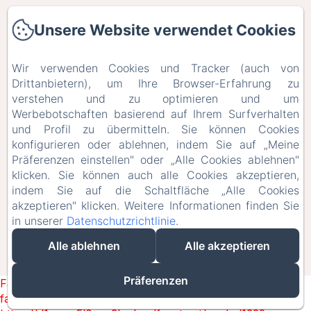
Les chambres
Unsere Website verwendet Cookies
Unsere Website verwendet Cookies
Restauration
Wir verwenden Cookies und Tracker (auch von
Wir verwenden Cookies und Tracker (auch von
Drittanbietern), um Ihre Browser-Erfahrung zu
Drittanbietern), um Ihre Browser-Erfahrung zu
Galerie
verstehen und zu optimieren und um
verstehen und zu optimieren und um
Werbebotschaften basierend auf Ihrem Surfverhalten
Werbebotschaften basierend auf Ihrem Surfverhalten
Contact
und Profil zu übermitteln. Sie können Cookies
und Profil zu übermitteln. Sie können Cookies
konfigurieren oder ablehnen, indem Sie auf „Meine
konfigurieren oder ablehnen, indem Sie auf „Meine
Offres Spéciales
Präferenzen einstellen" oder „Alle Cookies ablehnen"
Präferenzen einstellen" oder „Alle Cookies ablehnen"
klicken. Sie können auch alle Cookies akzeptieren,
klicken. Sie können auch alle Cookies akzeptieren,
Bons Cadeaux
indem Sie auf die Schaltfläche „Alle Cookies
indem Sie auf die Schaltfläche „Alle Cookies
akzeptieren" klicken. Weitere Informationen finden Sie
akzeptieren" klicken. Weitere Informationen finden Sie
in unserer
in unserer
Datenschutzrichtlinie
Datenschutzrichtlinie
.
.
EN
FR
DE
Alle ablehnen
Alle ablehnen
Alle akzeptieren
Alle akzeptieren
Powered mit Amenitiz
Präferenzen
Präferenzen
Failed to load BookingEngine/index: Loading chunk 1322
failed. (missing: