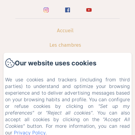
Accueil
Les chambres
Restauration
Our website uses cookies
Galerie
We use cookies and trackers (including from third
parties) to understand and optimize your browsing
Contact
experience and to deliver advertising messages based
on your browsing habits and profile. You can configure
Offres Spéciales
or refuse cookies by clicking on
"Set up my
preferences"
or
"Reject all cookies"
. You can also
Bons Cadeaux
accept all cookies by clicking on the
"Accept All
Cookies"
button. For more information, you can read
our
Privacy Policy
.